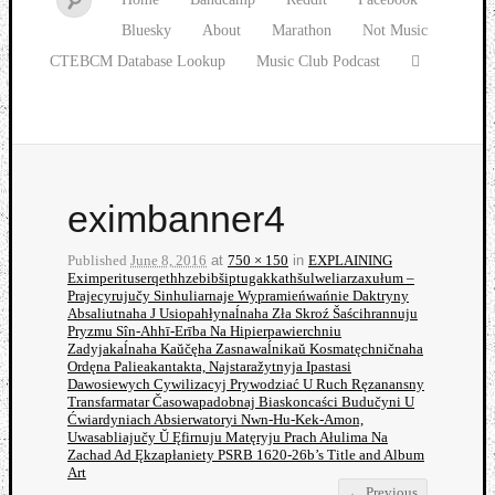
Bluesky
About
Marathon
Not Music
CTEBCM Database Lookup
Music Club Podcast
eximbanner4
Published
June 8, 2016
at
750 × 150
in
EXPLAINING
Eximperituserqethhzebibšiptugakkathšulweliarzaxułum –
Prajecyrujučy Sinhuliarnaje Wypramieńwańnie Daktryny
Absaliutnaha J Usiopahłynaĺnaha Zła Skroź Šaścihrannuju
Pryzmu Sîn-Ahhī-Erība Na Hipierpawierchniu
Zadyjakaĺnaha Kaŭčęha Zasnawaĺnikaŭ Kosmatęchničnaha
Ordęna Palieakantakta, Najstaražytnyja Ipastasi
Dawosiewych Cywilizacyj Prywodziać U Ruch Ręzanansny
Transfarmatar Časowapadobnaj Biaskoncaści Budučyni U
Ćwiardyniach Absierwatoryi Nwn-Hu-Kek-Amon,
Uwasabliajučy Ŭ Ęfirnuju Matęryju Prach Ałulima Na
Zachad Ad Ękzapłaniety PSRB 1620-26b’s Title and Album
Art
← Previous