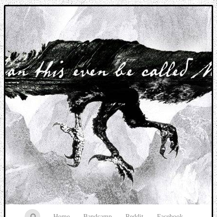
Music breaking barriers
Home
Bandcamp
Reddit
Facebook